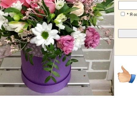
* Я о