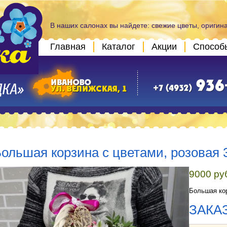
В наших салонах вы найдете: свежие цветы, оригин
Главная
Каталог
Акции
Способ
ольшая корзина с цветами, розовая 
9000 ру
Большая кор
ЗАКА