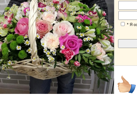
* Я о