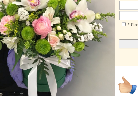
* Я о