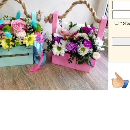
* Я о