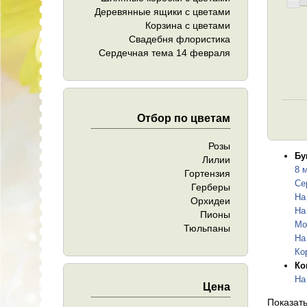
Деревянные ящики с цветами
Корзина с цветами
Свадебня флористика
Сердечная тема 14 февраля
Отбор по цветам
Розы
Бу
Лилии
8 
Гортензия
Се
Герберы
На
Орхидеи
На
Пионы
Мо
Тюльпаны
На
Ко
Ко
На
Цена
Показат