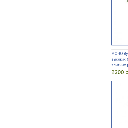
МОНО-бук
высоких 
элитных 
2300 р