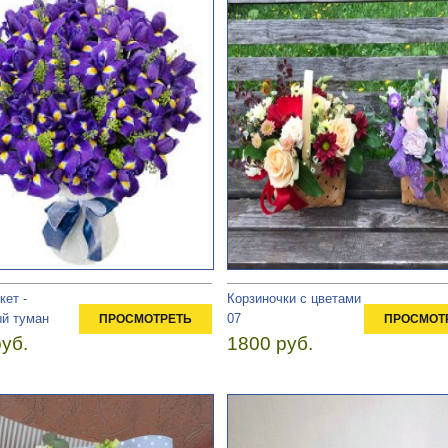
ет -
Корзиночки с цветами
й туман
07
ПРОСМОТРЕТЬ
ПРОСМОТ
уб.
1800 руб.