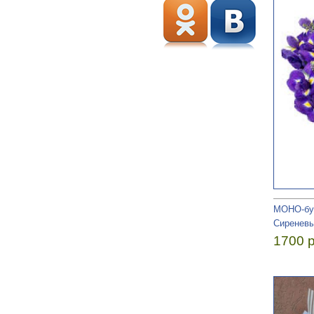
МОНО-бук
Сиреневы
1700 р