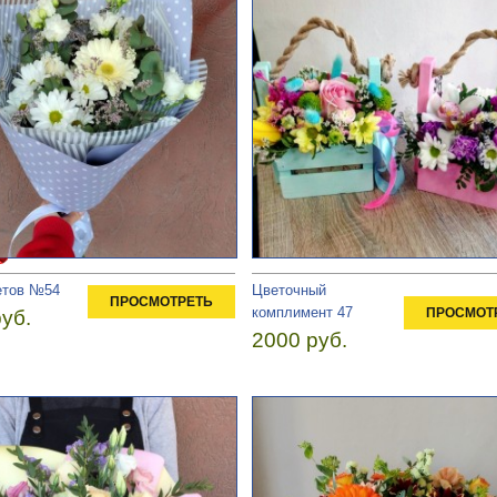
етов №54
Цветочный
ПРОСМОТРЕТЬ
комплимент 47
ПРОСМОТ
уб.
2000 руб.